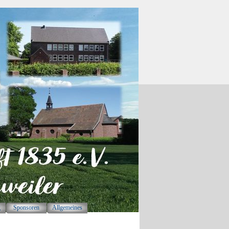
g
Sponsoren
Allgemeines
▼
▼